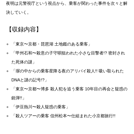
夜明は元警視庁という視点から、乗客が関わった事件を次々と解
決していく。
【収録内容】
「東京〜京都・琵琶湖 土地鑑のある乗客」
「甲州石和〜殺意の子守唄狙われた小さな目撃者!? 密封され
た死体の謎」
「塀の中からの乗客星降る夜のアリバイ殺人!! 吸い取られた
DNAと謎の記号!?」
「東京〜京都〜博多 殺人犯を追う乗客 10年目の再会と疑惑の
銃弾!!」
「伊豆熱川〜殺人疑惑の乗客」
「殺人ツアーの乗客 信州松本〜仕組まれた小京都旅行!!