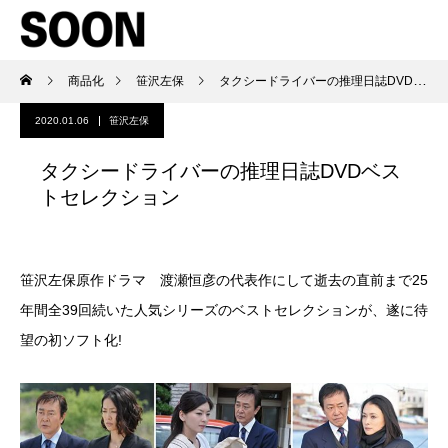
商品化
笹沢左保
タクシードライバーの推理日誌DVDベストセレクション
2020.01.06
笹沢左保
タクシードライバーの推理日誌DVDベス
トセレクション
笹沢左保原作ドラマ 渡瀬恒彦の代表作にして逝去の直前まで25
年間全39回続いた人気シリーズのベストセレクションが、遂に待
望の初ソフト化!