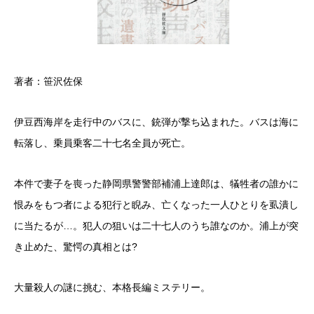
著者：笹沢佐保
伊豆西海岸を走行中のバスに、銃弾が撃ち込まれた。バスは海に
転落し、乗員乗客二十七名全員が死亡。
本件で妻子を喪った静岡県警警部補浦上達郎は、犠牲者の誰かに
恨みをもつ者による犯行と睨み、亡くなった一人ひとりを虱潰し
に当たるが…。犯人の狙いは二十七人のうち誰なのか。浦上が突
き止めた、驚愕の真相とは?
大量殺人の謎に挑む、本格長編ミステリー。