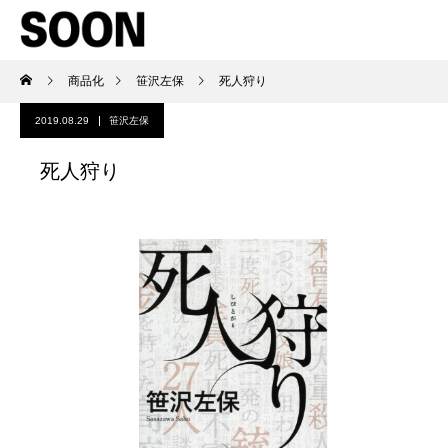
商品化
笹沢左保
死人狩り
2019.08.29
笹沢左保
死人狩り