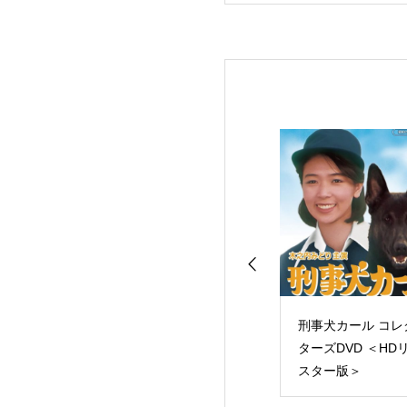
ンションプリーズ
駆け込みビル７号室
刑事犬カール コレ
クターズDVD｜
コレクターズDVD ＜
ターズDVD ＜HD
0年リマスター
ＨＤリマスター版＞
スター版＞
完全復刻