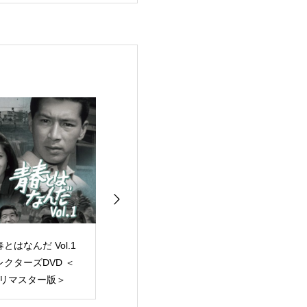
とはなんだ Vol.1
ワン・ツウ アタッ
青春の甘き香り 
レクターズDVD ＜
ク！ コレクターズ
クターズDVD｜
Dリマスター版＞
DVD ＜HDリマスター
ター版・完全復
版＞