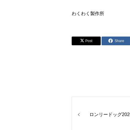
わくわく製作所
Post
Share
ロンリードッグ20