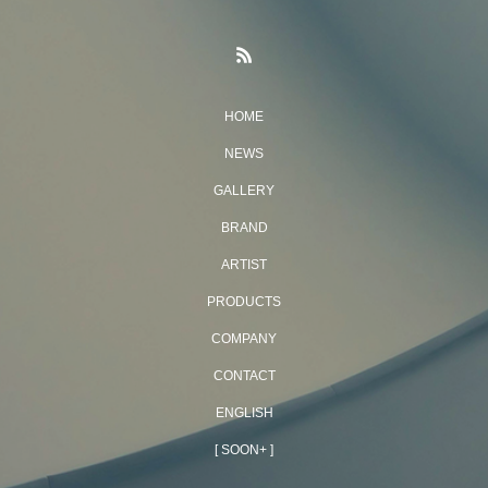
HOME
NEWS
GALLERY
BRAND
ARTIST
PRODUCTS
COMPANY
CONTACT
ENGLISH
[ SOON+ ]