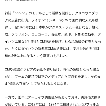
雑誌「non-no」のモデルとして活動を開始し、グリコやコダッ
クの広告に出演。ライオン“ミンキー”のCMで国民的な人気を獲
得し、翌1976年には日本中がアグネス・ラム一色となる。旭化
成、クラリオン、コカコーラ、資生堂、象印、トヨタ自動車、ダ
イハツ工業など計9社とCM契約を結び、社会現象級の存在となっ
た。とくにダイハツの新型車CM放送後には、受注台数が月間目
標の2倍以上になるという影響力を示した。
CMや雑誌グラビアの表紙を飾り続け、時代の象徴となった彼女
だが、ブームの絶頂で日本のメディアから突然姿を消し、そのま
ま“伝説の存在”として語られるようになる。
一方で、近年はアーカイブ的価値が高まっており、再評価の動き
が続いている。2017年には、1974年に撮影されたポジフィルム