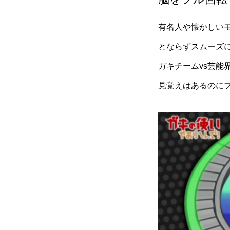
有名人や懐かしい
とならずスムーズ
ガキチームvs芸能
見覚えはあるのに