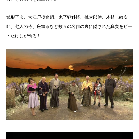
銭形平次、大江戸捜査網、鬼平犯科帳、桃太郎侍、木枯し紋次
郎、七人の侍、座頭市など数々の名作の裏に隠された真実をビー
トたけしが斬る！