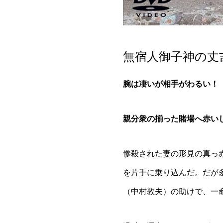
無宿人御子神の丈吉
腕は凄いが相手がわるい！
親分衆の揃った賭場へ赤い
惨殺された妻の形見の真っ
を片手に乗り込んだ。だが
（中村敦夫）の助けで、一