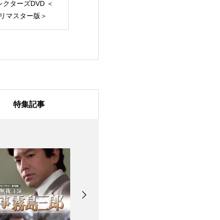
レクターズDVD ＜
ク！ コレクターズ
クターズDVD｜
Dリマスター版＞
DVD ＜HDリマスター
ター版・完全復
版＞
特集記事