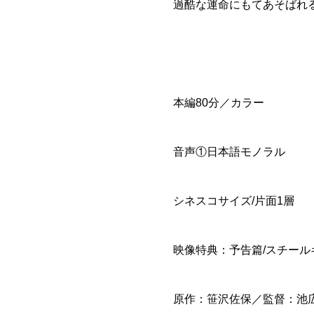
過酷な運命にもてあそばれ
本編80分／カラー
音声①日本語モノラル
シネスコサイズ/片面1層
映像特典：予告篇/スチール
原作：笹沢佐保／監督：池