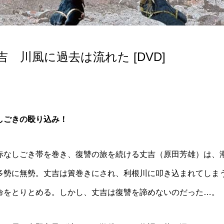
 川風に過去は流れた [DVD]
しごきの殴り込み！
赤なしごき帯を巻き、復讐の旅を続ける丈吉（原田芳雄）は、
多勢に無勢。丈吉は簀巻きにされ、利根川に叩き込まれてしま
命をとりとめる。しかし、丈吉は復讐を諦めないのだった…。