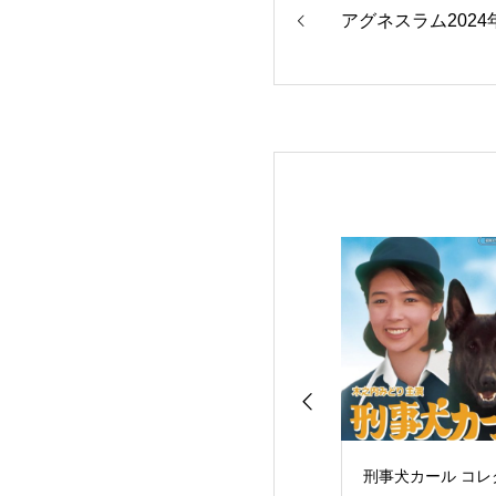
アグネスラム2024
ンションプリーズ
駆け込みビル７号室
刑事犬カール コレ