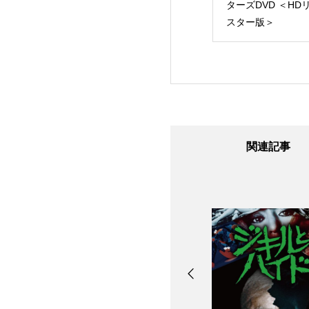
クターズDVD｜
コレクターズDVD ＜
ターズDVD ＜HD
0年リマスター
ＨＤリマスター版＞
スター版＞
完全復刻
関連記事