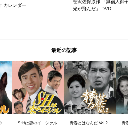
笹沢佐保原作 「無宿人御
年 カレンダー
光が飛んだ」 DVD
最近の記事
ク
S･Hは恋のイニシァル
青春とはなんだ Vol.2
青春