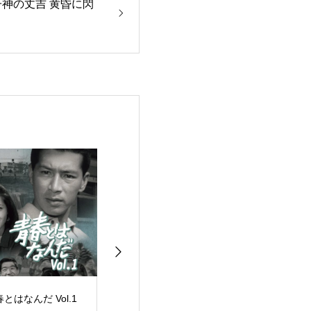
子神の丈吉 黄昏に閃
とはなんだ Vol.1
ワン・ツウ アタッ
青春の甘き香り 