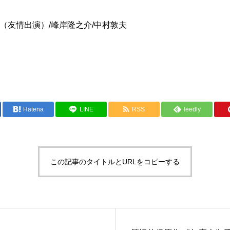
子（友情出演）/峰岸隆之介/中村敦夫
Hatena
LINE
RSS
feedly
この記事のタイトルとURLをコピーする