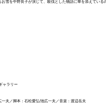
るお雪を中野良子が演じて、殺伐とした物語に華を添えている
ギャラリー
広一夫／脚本：石松愛弘/池広一夫／音楽：渡辺岳夫