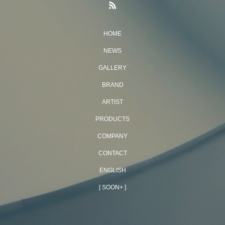
HOME
NEWS
GALLERY
BRAND
ARTIST
PRODUCTS
COMPANY
CONTACT
ENGLISH
[ SOON+ ]