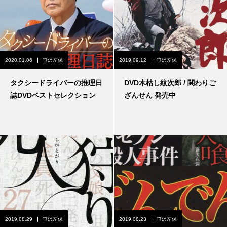
2020.01.06
笹沢左保
2019.09.12
笹沢左保
タクシードライバーの推理日
DVD木枯し紋次郎 / 関わりご
誌DVDベストセレクション
ざんせん 発売中
2019.08.29
笹沢左保
2019.08.23
笹沢左保