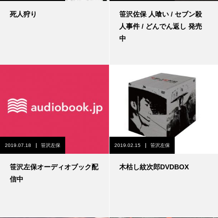
死人狩り
笹沢佐保 人喰い / セブン殺
人事件 / どんでん返し 発売
中
2019.07.18
笹沢左保
2019.02.15
笹沢左保
笹沢左保オーディオブック配
木枯し紋次郎DVDBOX
信中