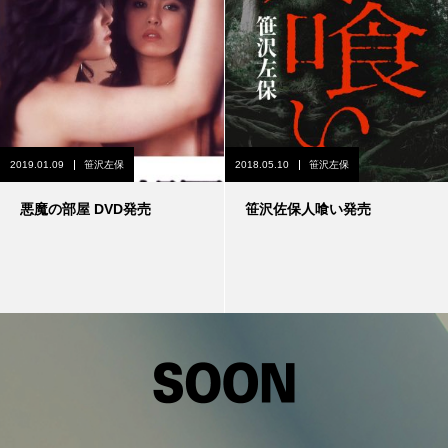
2019.01.09
笹沢左保
2018.05.10
笹沢左保
悪魔の部屋 DVD発売
笹沢佐保人喰い発売