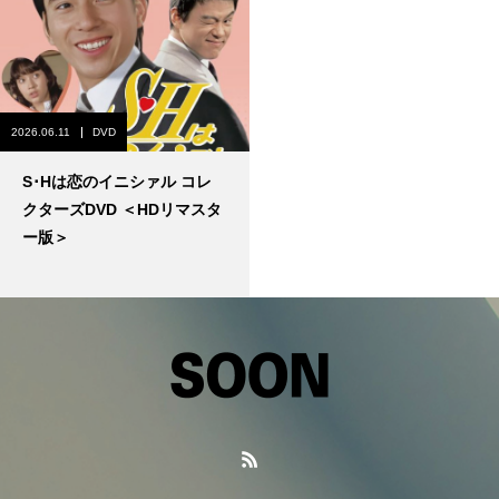
2026.06.11
DVD
S･Hは恋のイニシァル コレ
クターズDVD ＜HDリマスタ
ー版＞