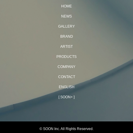
HOME
NEWS
GALLERY
BRAND
ARTIST
PRODUCTS
COMPANY
CONTACT
ENGLISH
[ SOON+ ]
© SOON Inc. All Rights Reserved.