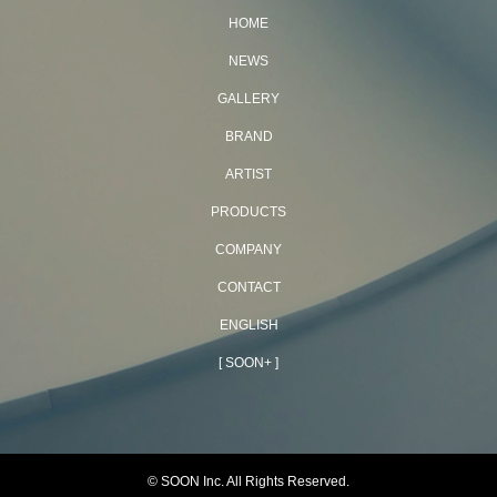
HOME
NEWS
GALLERY
BRAND
ARTIST
PRODUCTS
COMPANY
CONTACT
ENGLISH
[ SOON+ ]
© SOON Inc. All Rights Reserved.