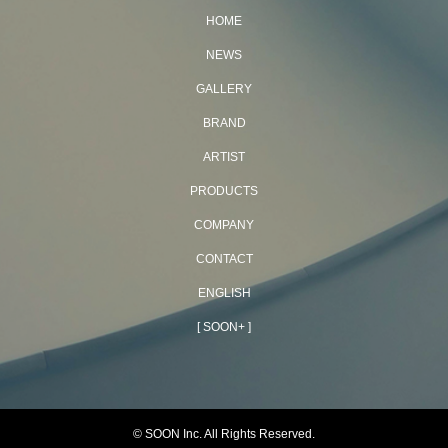
HOME
NEWS
GALLERY
BRAND
ARTIST
PRODUCTS
COMPANY
CONTACT
ENGLISH
[ SOON+ ]
© SOON Inc. All Rights Reserved.